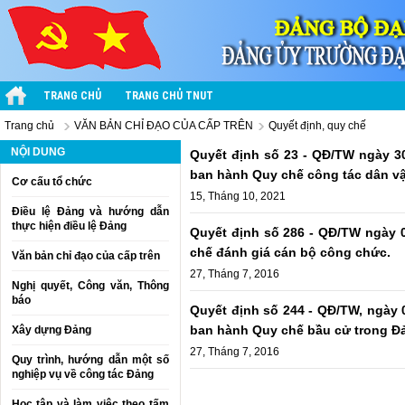
TRANG CHỦ
TRANG CHỦ TNUT
Trang chủ
VĂN BẢN CHỈ ĐẠO CỦA CẤP TRÊN
Quyết định, quy chế
NỘI DUNG
Quyết định số 23 - QĐ/TW ngày 3
ban hành Quy chế công tác dân vậ
Cơ cấu tổ chức
15, Tháng 10, 2021
Điều lệ Đảng và hướng dẫn
thực hiện điều lệ Đảng
Quyết định số 286 - QĐ/TW ngày 0
chế đánh giá cán bộ công chức.
Văn bản chỉ đạo của cấp trên
27, Tháng 7, 2016
Nghị quyết, Công văn, Thông
báo
Quyết định số 244 - QĐ/TW, ngày 
ban hành Quy chế bầu cử trong Đ
Xây dựng Đảng
27, Tháng 7, 2016
Quy trình, hướng dẫn một số
nghiệp vụ về công tác Đảng
Học tập và làm việc theo tấm