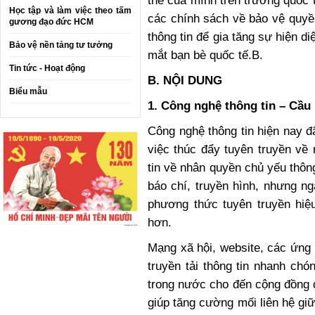
thế của mình trên trường quốc t
Học tập và làm việc theo tấm
các chính sách về bảo vệ quyề
gương đạo đức HCM
thông tin để gia tăng sự hiện di
Bảo vệ nền tảng tư tưởng
mắt bạn bè quốc tế.B.
Tin tức - Hoạt động
B. NỘI DUNG
Biểu mẫu
1. Công nghệ thông tin – Cầu
Công nghệ thông tin hiện nay đ
việc thúc đẩy tuyên truyền về 
tin về nhân quyền chủ yếu thôn
báo chí, truyền hình, nhưng n
phương thức tuyên truyền hiệ
hơn.
Mạng xã hội, website, các ứng 
truyền tải thông tin nhanh ch
trong nước cho đến cộng đồng 
giúp tăng cường mối liên hệ gi