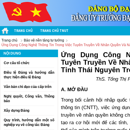
TRANG CHỦ
TRANG CHỦ TNUT
Trang chủ
Bảo vệ nền tảng tư tưởng
Ứng Dụng Công Nghệ Thông Tin Trong Việc Tuyên Truyền Về Nhân Quyền Và N
Ứng Dụng Công Ng
NỘI DUNG
Tuyên Truyền Về Nh
Cơ cấu tổ chức
Tỉnh Thái Nguyên T
Điều lệ Đảng và hướng dẫn
thực hiện điều lệ Đảng
ThS. Tống Thị 
Văn bản chỉ đạo của cấp trên
A. MỞ ĐẦU
Nghị quyết, Công văn, Thông
Trong bối cảnh hội nhập quốc
báo
thông tin (CNTT), việc ứng dụ
Xây dựng Đảng
truyền về nhân quyền không ch
Quy trình, hướng dẫn một số
tạo ra cơ hội mới để các tỉnh
nghiệp vụ về công tác Đảng