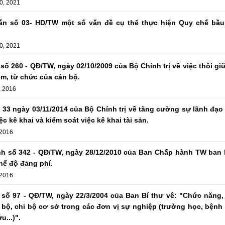
0, 2021
n số 03- HD/TW một số vấn đề cụ thể thực hiện Quy chế bầu
0, 2021
số 260 - QĐ/TW, ngày 02/10/2009 của Bộ Chính trị về việc thôi gi
m, từ chức của cán bộ.
, 2016
ố 33 ngày 03/11/2014 của Bộ Chính trị về tăng cường sự lãnh đạ
ệc kê khai và kiểm soát việc kê khai tài sản.
 2016
nh số 342 - QĐ/TW, ngày 28/12/2010 của Ban Chấp hành TW ban
hế độ đảng phí.
 2016
 số 97 - QĐ/TW, ngày 22/3/2004 của Ban Bí thư vê: "Chức năng,
bộ, chi bộ cơ sở trong các đơn vị sự nghiệp (trường học, bệnh 
u...)".