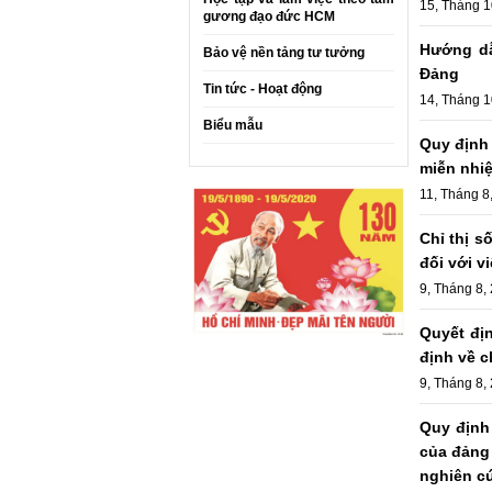
15, Tháng 1
gương đạo đức HCM
Hướng dẫ
Bảo vệ nền tảng tư tưởng
Đảng
Tin tức - Hoạt động
14, Tháng 1
Biểu mẫu
Quy định 
miễn nhiệ
11, Tháng 8
Chỉ thị s
đối với vi
9, Tháng 8,
Quyết đị
định về c
9, Tháng 8,
Quy định
của đảng 
nghiên cứ