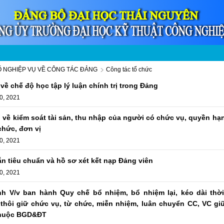
Ố NGHIỆP VỤ VỀ CÔNG TÁC ĐẢNG
Công tác tổ chức
về chế độ học tập lý luận chính trị trong Đảng
0, 2021
 về kiểm soát tài sản, thu nhập của người có chức vụ, quyền hạ
chức, đơn vị
0, 2021
 tiêu chuẩn và hồ sơ xét kết nạp Đảng viên
0, 2021
nh V/v ban hành Quy chế bổ nhiệm, bổ nhiệm lại, kéo dài thời
 thôi giữ chức vụ, từ chức, miễn nhiệm, luân chuyển CC, VC gi
thuộc BGD&ĐT