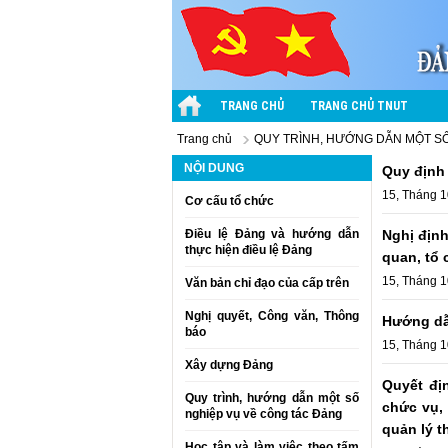
TRANG CHỦ
TRANG CHỦ TNUT
Trang chủ
QUY TRÌNH, HƯỚNG DẪN MỘT S
NỘI DUNG
Quy định 
15, Tháng 1
Cơ cấu tổ chức
Điều lệ Đảng và hướng dẫn
Nghị định
thực hiện điều lệ Đảng
quan, tổ 
15, Tháng 1
Văn bản chỉ đạo của cấp trên
Nghị quyết, Công văn, Thông
Hướng dẫn
báo
15, Tháng 1
Xây dựng Đảng
Quyết đị
Quy trình, hướng dẫn một số
chức vụ,
nghiệp vụ về công tác Đảng
quản lý 
Học tập và làm việc theo tấm