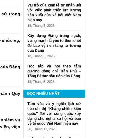
Vai trò của kinh tế tư nhân đối
với việc phát triển lực lượng
 cử trong
sản xuất của xã hội Việt Nam
hiện nay
18, Tháng 5, 2026
Xây dựng Đảng trong sạch,
ữ chức vụ,
vững mạnh là yếu tố then chốt
để bảo vệ nền tảng tư tưởng
của Đảng
18, Tháng 5, 2026
Học tập và noi theo tấm
o của Đảng
gương đồng chí Trần Phú –
Tổng Bí thư đầu tiên của Đảng
18, Tháng 5, 2026
 hành Quy
ĐỌC NHIỀU NHẤT
Tầm vóc và ý nghĩa lịch sử
của chỉ thị “Kháng chiến, kiến
quốc” đối với công cuộc xây
dựng chủ nghĩa xã hội và bảo
 nhiệm vụ
vệ tổ quốc Việt Nam hiện nay
viện, viện
20, Tháng 12, 2023