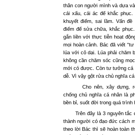
thân con người mình và dựa vào 
cái xấu, cái ác để khắc phục.
khuyết điểm, sai lầm. Vấn đề 
điểm để sửa chữa, khắc phục.
gắn liền với thực tiễn hoạt độn
mọi hoàn cảnh. Bác đã viết “t
lúa với cỏ dại. Lúa phải chăm 
không cần chăm sóc cũng mọc l
mới có được. Còn tư tưởng cá n
dễ. Vì vậy gột rửa chủ nghĩa cá
Cho nên, xây dựng, rèn 
chống chủ nghĩa cá nhân là ph
bền bỉ, suốt đời trong quá trìn
Trên đây là 3 nguyên tắc cơ
thành người có đạo đức cách m
theo lời Bác thì sẽ hoàn toàn 