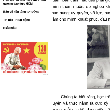
luận hoàn cảnh nào đều phải gi
gương đạo đức HCM
mình thèm muốn, sự nghèo kh
Bảo vệ nền tảng tư tưởng
nao núng; uy quyền, võ lực, ha
làm cho mình khuất phục, đầu 
Tin tức - Hoạt động
Biểu mẫu
Chúng ta biết rằng, học trên 
luyện và thực hành là cực k
mạng, mỗi cán bộ, đảng viên cầ