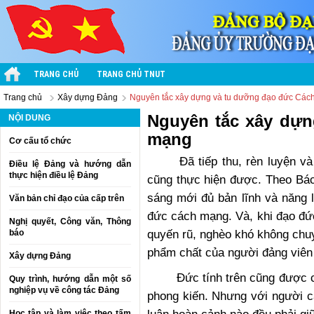
TRANG CHỦ
TRANG CHỦ TNUT
Trang chủ
Xây dựng Đảng
Nguyên tắc xây dựng và tu dưỡng đạo đức Các
Nguyên tắc xây dựn
NỘI DUNG
mạng
Cơ cấu tổ chức
Đã tiếp thu, rèn luyện và t
Điều lệ Đảng và hướng dẫn
thực hiện điều lệ Đảng
cũng thực hiện được. Theo Bác
sáng mới đủ bản lĩnh và năng
Văn bản chỉ đạo của cấp trên
đức cách mạng. Và, khi đạo đứ
Nghị quyết, Công văn, Thông
quyến rũ, nghèo khó không chuy
báo
phẩm chất của người đảng viên
Xây dựng Đảng
Đức tính trên cũng được coi 
Quy trình, hướng dẫn một số
nghiệp vụ về công tác Đảng
phong kiến. Nhưng với người 
Học tập và làm việc theo tấm