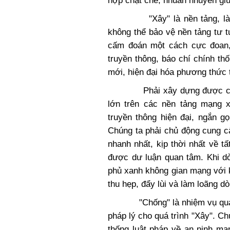
hợp chặt chẽ, nhuần nhuyễn giữ
"Xây" là nền tảng, là biện
không thể bảo vệ nền tảng tư 
cấm đoán một cách cực đoan,
truyền thông, báo chí chính t
mới, hiện đại hóa phương thức 
Phải xây dựng được các kên
lớn trên các nền tảng mạng 
truyền thông hiện đại, ngắn g
Chúng ta phải chủ động cung c
nhanh nhất, kịp thời nhất về 
được dư luận quan tâm. Khi dò
phủ xanh không gian mạng với k
thu hẹp, đẩy lùi và làm loãng dò
"Chống" là nhiệm vụ quan tr
pháp lý cho quá trình "Xây". Ch
thống luật pháp về an ninh mạn