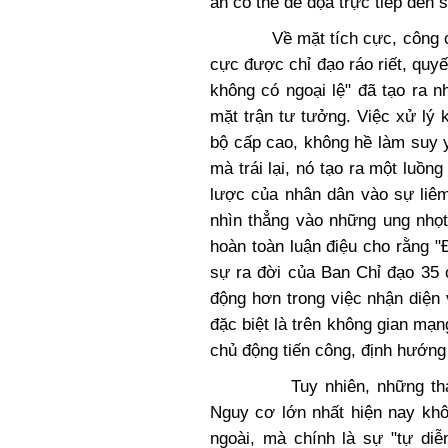
ẩn có thể đe dọa trực tiếp đến 
Về mặt tích cực, công cuộc 
cực được chỉ đạo ráo riết, quy
không có ngoại lệ" đã tạo ra 
mặt trận tư tưởng. Việc xử lý 
bộ cấp cao, không hề làm suy 
mà trái lại, nó tạo ra một luồn
lược của nhân dân vào sự liê
nhìn thẳng vào những ung nhọt
hoàn toàn luận điệu cho rằng 
sự ra đời của Ban Chỉ đạo 35 
động hơn trong việc nhận diện 
đặc biệt là trên không gian mạ
chủ động tiến công, định hướng 
Tuy nhiên, những thách th
Nguy cơ lớn nhất hiện nay khô
ngoài, mà chính là sự "tự di