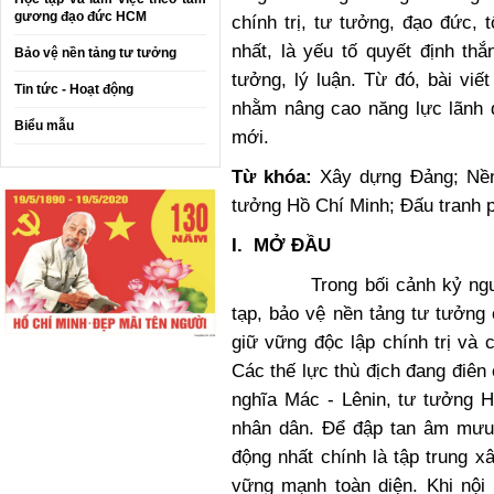
gương đạo đức HCM
chính trị, tư tưởng, đạo đức, 
nhất, là yếu tố quyết định thắ
Bảo vệ nền tảng tư tưởng
tưởng, lý luận. Từ đó, bài viế
Tin tức - Hoạt động
nhằm nâng cao năng lực lãnh đ
Biểu mẫu
mới.
Từ khóa:
Xây dựng Đảng; Nền 
tưởng Hồ Chí Minh; Đấu tranh 
I.
MỞ ĐẦU
Trong bối cảnh kỷ nguyên 
tạp, bảo vệ nền tảng tư tưởng
giữ vững độc lập chính trị và 
Các thế lực thù địch đang điên
nghĩa Mác - Lênin, tư tưởng H
nhân dân. Để đập tan âm mưu
động nhất chính là tập trung 
vững mạnh toàn diện. Khi nộ