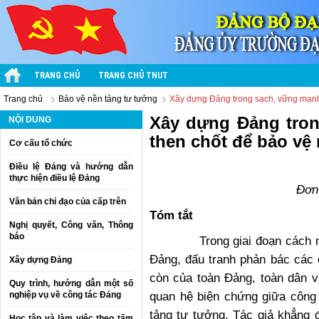
TRANG CHỦ
TRANG CHỦ TNUT
Trang chủ
Bảo vệ nền tảng tư tưởng
Xây dựng Đảng trong sạch, vững mạnh 
Xây dựng Đảng tron
NỘI DUNG
then chốt để bảo vệ
Cơ cấu tổ chức
Điều lệ Đảng và hướng dẫn
thực hiện điều lệ Đảng
Đơn
Văn bản chỉ đạo của cấp trên
Tóm tắt
Nghị quyết, Công văn, Thông
báo
Trong giai đoạn cách mạng 
Đảng, đấu tranh phản bác các q
Xây dựng Đảng
còn của toàn Đảng, toàn dân v
Quy trình, hướng dẫn một số
quan hệ biện chứng giữa công
nghiệp vụ về công tác Đảng
tảng tư tưởng. Tác giả khẳng 
Học tập và làm việc theo tấm