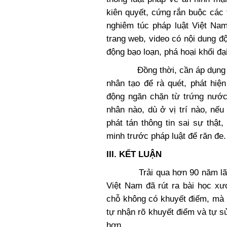
kiên quyết, cứng rắn buộc các
nghiêm túc pháp luật Việt Nam
trang web, video có nội dung độc
động bạo loạn, phá hoại khối đạ
Đồng thời, cần áp dụng các b
nhân tạo để rà quét, phát hi
động ngăn chặn từ trứng nước 
nhân nào, dù ở vị trí nào, nế
phát tán thông tin sai sự thật
minh trước pháp luật để răn đe.
III. KẾT LUẬN
Trải qua hơn 90 năm lãnh 
Việt Nam đã rút ra bài học 
chỗ không có khuyết điểm, mà 
tự nhận rõ khuyết điểm và tự 
hơn.