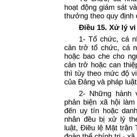
hoạt động giám sát và
thưởng theo quy định 
Điều 15. Xử lý v
1- Tổ chức, cá nh
cản trở tổ chức, cá 
hoặc bao che cho ngư
cản trở hoặc can thiệ
thì tùy theo mức độ vi
của Đảng và pháp luậ
2- Những hành v
phản biện xã hội làm
đến uy tín hoặc dan
nhân đều bị xử lý t
luật, Điều lệ Mặt trận
đoàn thể chính trị - xã 