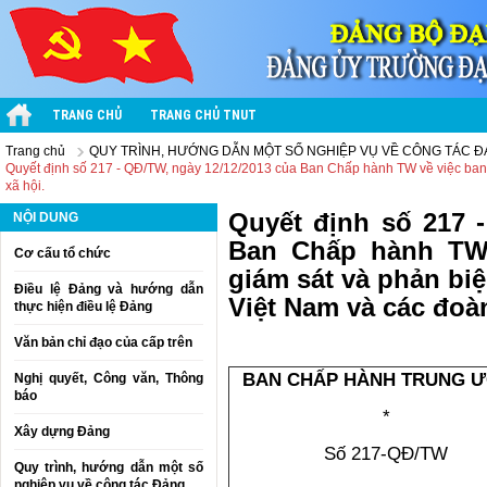
TRANG CHỦ
TRANG CHỦ TNUT
Trang chủ
QUY TRÌNH, HƯỚNG DẪN MỘT SỐ NGHIỆP VỤ VỀ CÔNG TÁC 
Quyết định số 217 - QĐ/TW, ngày 12/12/2013 của Ban Chấp hành TW về việc ban hà
xã hội.
Quyết định số 217 
NỘI DUNG
Ban Chấp hành TW
Cơ cấu tổ chức
giám sát và phản biệ
Điều lệ Đảng và hướng dẫn
Việt Nam và các đoàn 
thực hiện điều lệ Đảng
Văn bản chỉ đạo của cấp trên
BAN CHẤP HÀNH TRUNG 
Nghị quyết, Công văn, Thông
báo
*
Xây dựng Đảng
Số 217-QĐ/TW
Quy trình, hướng dẫn một số
nghiệp vụ về công tác Đảng