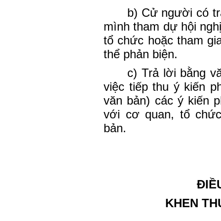
b) Cử người có t
mình tham dự hội nghị
tổ chức hoặc tham gia
thể phản biện.
c) Trả lời bằng v
việc tiếp thu ý kiến 
văn bản) các ý kiến 
với cơ quan, tổ chứ
bản.
ĐIỀ
KHEN TH