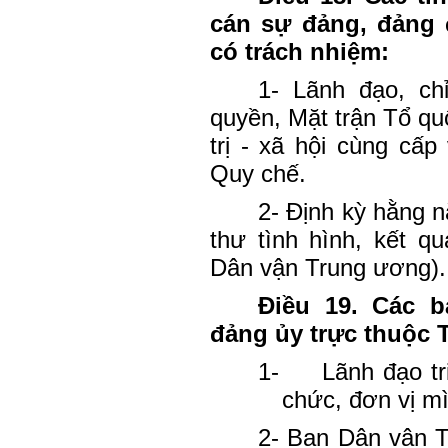
cán sự đảng, đảng 
có trách nhiệm:
1- Lãnh đạo, ch
quyền, Mặt trận Tổ qu
trị - xã hội cùng cấ
Quy chế.
2- Định kỳ hằng n
thư tình hình, kết q
Dân vận Trung ương).
Điều 19. Các 
đảng ủy trực thuộc 
1-
Lãnh đạo tr
chức, đơn vị m
2- Ban Dân vận T