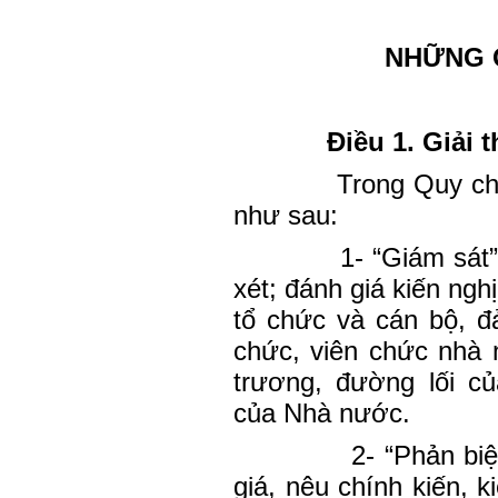
NHỮNG 
Điều 1. Giải 
Trong Quy ch
như sau:
1- “Giám sát”
xét; đánh giá kiến ngh
tổ chức và cán bộ, đ
chức, viên chức nhà 
trương, đường lối củ
của Nhà nước.
2- “Phản biệ
giá, nêu chính kiến, k