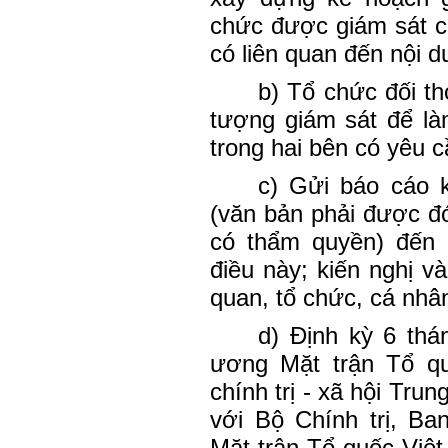
chức được giám sát c
có liên quan đến nội d
b) Tổ chức đối th
tượng giám sát để là
trong hai bên có yêu c
c) Gửi báo cáo 
(văn bản phải được đ
có thẩm quyền) đến
điều này; kiến nghị và
quan, tổ chức, cá nhâ
d) Định kỳ 6 th
ương Mặt trận Tổ q
chính trị - xã hội Tru
với Bộ Chính trị, Ba
Mặt trận Tổ quốc Việt