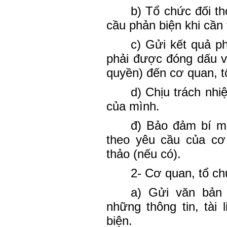
b) Tổ chức đối th
cầu phản biện khi cần t
c) Gửi kết quả p
phải được đóng dấu v
quyền) đến cơ quan, t
d) Chịu trách nh
của mình.
đ) Bảo đảm bí mậ
theo yêu cầu của cơ
thảo (nếu có).
2- Cơ quan, tổ ch
a) Gửi văn bản
những thông tin, tài 
biện.