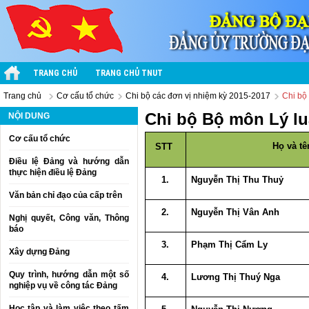
TRANG CHỦ
TRANG CHỦ TNUT
Trang chủ
Cơ cấu tổ chức
Chi bộ các đơn vị nhiệm kỳ 2015-2017
Chi bộ 
Chi bộ Bộ môn Lý luậ
NỘI DUNG
Cơ cấu tổ chức
Họ và tê
STT
Điều lệ Đảng và hướng dẫn
thực hiện điều lệ Đảng
1.
Nguyễn Thị Thu Thuỷ
Văn bản chỉ đạo của cấp trên
2.
Nguyễn Thị Vân Anh
Nghị quyết, Công văn, Thông
báo
3.
Phạm Thị Cẩm Ly
Xây dựng Đảng
Quy trình, hướng dẫn một số
4.
Lương Thị Thuý Nga
nghiệp vụ về công tác Đảng
Học tập và làm việc theo tấm