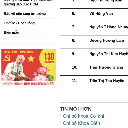
5.
Ngô Thị Hồng Ánh
gương đạo đức HCM
6.
Vũ Hồng Vân
Bảo vệ nền tảng tư tưởng
Tin tức - Hoạt động
7.
Nguyễn T.Hồng Nhun
Biểu mẫu
8.
Dương Hương Lam
9.
Nguyễn Thị Kim Huy
10.
Trần Trường Giang
11.
Trần Thị Thu Huyền
TIN MỚI HƠN
Chi bộ khoa Cơ khí
Chi bộ Khoa Điện