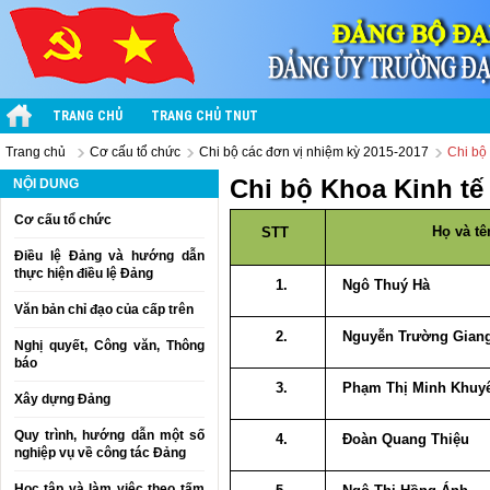
TRANG CHỦ
TRANG CHỦ TNUT
Trang chủ
Cơ cấu tổ chức
Chi bộ các đơn vị nhiệm kỳ 2015-2017
Chi bộ
Chi bộ Khoa Kinh tế
NỘI DUNG
Cơ cấu tổ chức
Họ và tê
STT
Điều lệ Đảng và hướng dẫn
thực hiện điều lệ Đảng
1.
Ngô Thuý Hà
Văn bản chỉ đạo của cấp trên
2.
Nguyễn Trường Gian
Nghị quyết, Công văn, Thông
báo
3.
Phạm Thị Minh Khuy
Xây dựng Đảng
Quy trình, hướng dẫn một số
4.
Đoàn Quang Thiệu
nghiệp vụ về công tác Đảng
Học tập và làm việc theo tấm