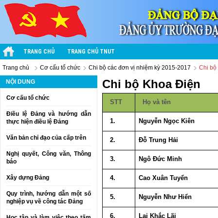
TRANG CHỦ
TRANG CHỦ TNUT
Trang chủ
Cơ cấu tổ chức
Chi bộ các đơn vị nhiệm kỳ 2015-2017
Chi bộ
Chi bộ Khoa Điện
NỘI DUNG
Cơ cấu tổ chức
STT
Họ và tên
Điều lệ Đảng và hướng dẫn
1.
Nguyễn Ngọc Kiên
thực hiện điều lệ Đảng
Văn bản chỉ đạo của cấp trên
2.
Đỗ Trung Hải
Nghị quyết, Công văn, Thông
3.
Ngô Đức Minh
báo
Xây dựng Đảng
4.
Cao Xuân Tuyển
Quy trình, hướng dẫn một số
5.
Nguyễn Như Hiển
nghiệp vụ về công tác Đảng
6.
Lại Khắc Lãi
Học tập và làm việc theo tấm