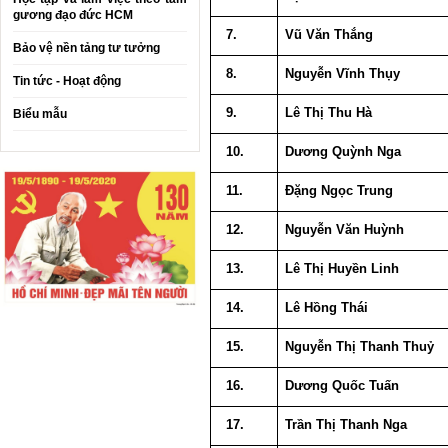
gương đạo đức HCM
7.
Vũ Văn Thắng
Bảo vệ nền tảng tư tưởng
8.
Nguyễn Vĩnh Thụy
Tin tức - Hoạt động
9.
Lê Thị Thu Hà
Biểu mẫu
10.
Dương Quỳnh Nga
11.
Đặng Ngọc Trung
12.
Nguyễn Văn Huỳnh
13.
Lê Thị Huyền Linh
14.
Lê Hồng Thái
15.
Nguyễn Thị Thanh Thuỷ
16.
Dương Quốc Tuấn
17.
Trần Thị Thanh Nga