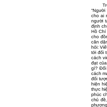
T
“Người 
cho ai
người 
định
ch
Hồ Chí
cho đồ
căn dặn
hỏi: Viế
tới đối
cách vi
đạt của
gì?
Đối 
cách m
đối tượ
hiện h
thực hi
phúc c
chủ đề,
phương 