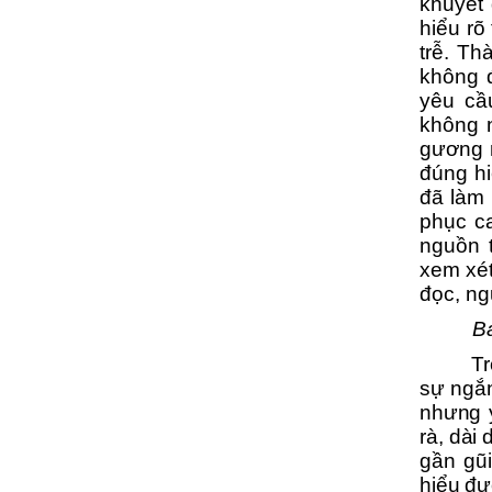
khuyết 
hiểu rõ
trễ. Th
không đ
yêu cầu
không n
gương m
đúng hi
đã làm 
phục ca
nguồn 
xem xét
đọc, ng
Ba
Tr
sự ngắn 
nhưng 
rà, dài
gần gũi
hiểu đ