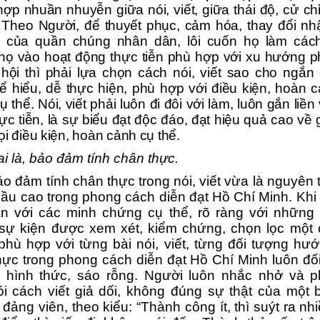
hợp nhuần nhuyễn giữa nói, viết, giữa thái độ, cử ch
 Theo
Người
, để
thuyết phục, cảm hóa, thay đổi nh
i của
quần chúng nhân dân
,
lôi cuốn họ làm các
họ
vào hoạt động thực tiễn phù hợp với xu hướng ph
 hộ
i thì phải lựa chọn cách nói, viết sao cho ngắn
ể hiểu, dễ thực hiện,
phù hợp với
điều kiện,
hoàn c
 thể. Nói, viết phải luôn đi đôi với làm, luôn gắn liền
ực tiễn, là sự biểu đạt độc đáo, đạt hiệu quả cao về g
ọi điều kiện, hoàn cảnh cụ thể.
i là,
bảo đảm tính chân thực
.
o đảm tính chân thực trong nói, viết vừa là nguyên 
cầu cao trong phong cách diễn đạt Hồ Chí Minh. Khi v
ắn với các minh chứng cụ thể, rõ ràng với những 
sự kiện được xem xét, kiểm chứng, chọn lọc một 
phù hợp với từng bài nói, viết, từng đối tượng hư
ực trong phong cách diễn đạt Hồ Chí Minh luôn đối
i, hình thức, sáo rỗng. Người luôn nhắc nhở và p
i cách viết giả dối, không đúng sự thật của một
 đảng viên, theo kiểu: “Thành công ít, thì suýt ra nh