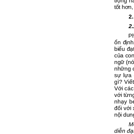
trọng h
tốt hơn
2
2.
Ph
ổn định
biểu đạ
của con
ngữ (nó
những c
sự lựa 
gì? Viế
Với các
với từn
nhạy bé
đối với
nội dun
Mộ
diễn đạ