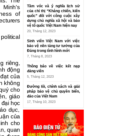
nts. The
i Minh's
Tầm vóc và ý nghĩa lịch sử
của chỉ thị “Kháng chiến, kiến
ness of
quốc” đối với công cuộc xây
lecturers
dựng chủ nghĩa xã hội và bảo
vệ tổ quốc Việt Nam hiện nay
20, Tháng 12, 2023
olitical
Sinh viên Việt Nam với việc
bảo vệ nền tảng tư tưởng của
Đảng trong tình hình mới
7, Tháng 8, 2023
g riêng,
Thông báo về việc kết nạp
ành động
đảng viên
 đạt của
5, Tháng 12, 2023
nh không
Đường lối, chính sách và giải
 quý cho
pháp bảo vệ chủ quyền biển,
ền, giáo
đảo của Việt Nam
g đại học
17, Tháng 10, 2023
iáo dục,
luận của
inh cho
bản, quan