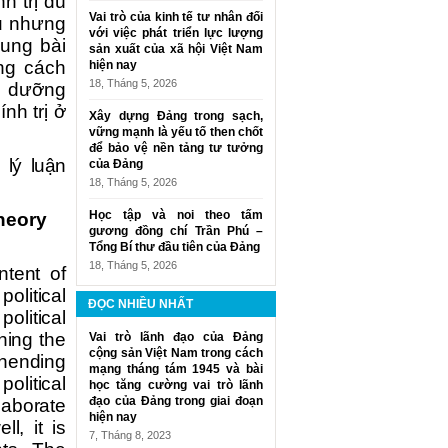
h trị dù
Vai trò của kinh tế tư nhân đối
u nhưng
với việc phát triển lực lượng
dung bài
sản xuất của xã hội Việt Nam
ong cách
hiện nay
18, Tháng 5, 2026
i dưỡng
nh trị ở
Xây dựng Đảng trong sạch,
vững mạnh là yếu tố then chốt
để bảo vệ nền tảng tư tưởng
 lý luận
của Đảng
18, Tháng 5, 2026
Học tập và noi theo tấm
theory
gương đồng chí Trần Phú –
Tổng Bí thư đầu tiên của Đảng
18, Tháng 5, 2026
ntent of
political
ĐỌC NHIỀU NHẤT
political
ning the
Vai trò lãnh đạo của Đảng
cộng sản Việt Nam trong cách
ehending
mạng tháng tám 1945 và bài
olitical
học tăng cường vai trò lãnh
đạo của Đảng trong giai đoạn
laborate
hiện nay
l, it is
7, Tháng 8, 2023