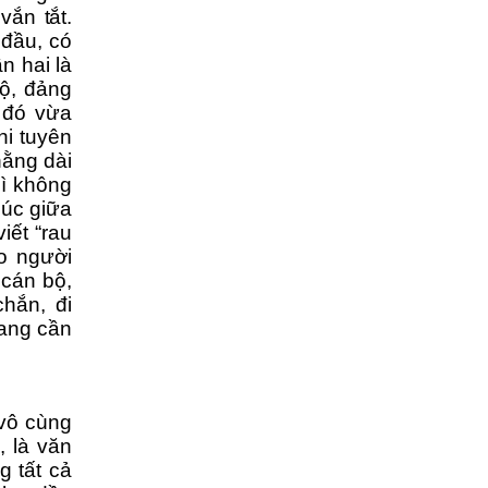
vắn tắt.
 đầu, có
ần hai là
ộ, đảng
 đó vừa
hi tuyên
ằng dài
hì không
húc giữa
viết “rau
ho người
,
cán bộ,
 chắn,
đi
ang
cần
 vô cùng
, là văn
g tất cả