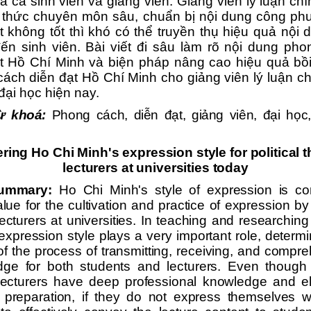
a cả sinh viên và giảng viên. Giảng viên lý luận chín
n thức chuyên môn sâu, chuẩn bị nội dung công ph
t không tốt thì khó có thể truyền thụ hiệu quả nội 
ến sinh viên. Bài viết đi sâu làm rõ nội dung ph
ạt Hồ Chí Minh và biện pháp nâng cao hiệu quả bồ
ách diễn đạt Hồ Chí Minh cho giảng viên lý luận chí
đại học hiện nay.
ừ khoá:
Phong cách, diễn đạt, giảng viên, đại học,
ring Ho Chi Minh's expression style for political 
lecturers at universities today
ummary:
Ho Chi Minh's style of expression is co
lue for the cultivation and practice of expression by 
ecturers at universities. In teaching and researching 
 expression style plays a very important role, determi
 of the process of transmitting, receiving, and compr
ge for both students and lecturers. Even though p
lecturers have deep professional knowledge and e
 preparation, if they do not express themselves wel