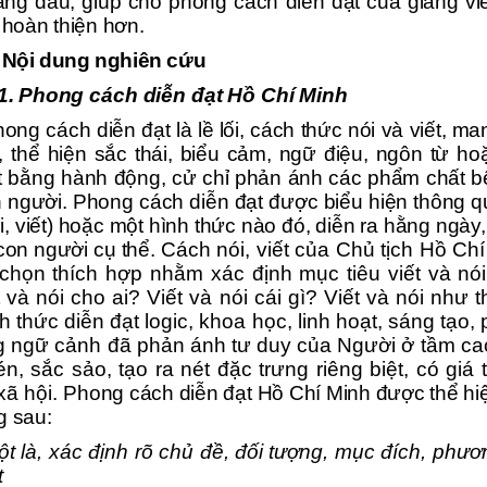
àng đầu, giúp cho phong cách diễn đạt của giảng v
, hoàn thiện hơn.
. Nội dung
nghiên cứu
1.
Phong cách diễn đạt Hồ Chí Minh
ong cách diễn đạt là lề lối, cách thức nói và viết, man
, thể hiện sắc thái, biểu cảm, ngữ điệu, ngôn từ h
t bằng hành động, cử chỉ phản ánh các phẩm chất b
 người. Phong cách diễn đạt được biểu hiện thông 
i, viết) hoặc một hình thức nào đó, diễn ra hằng ngày,
on người cụ thể.
Cách nói, viết của Chủ tịch Hồ Chí
chọn thích hợp nhằm xác định mục tiêu viết và nó
t và nói cho ai? Viết và nói cái gì? Viết và nói như 
h thức diễn đạt logic, khoa học, linh hoạt, sáng tạo,
g ngữ cảnh đã phản ánh tư duy của Người ở tầm cao 
n, sắc sảo, tạo ra nét đặc trưng riêng biệt, có giá tr
 xã hội.
Phong cách diễn đạt Hồ Chí Minh được thể hi
g sau:
t là,
xác định rõ chủ đề, đối tượng, mục đích, phư
t