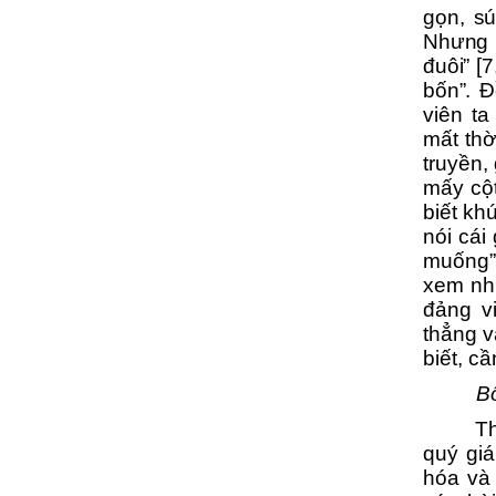
gọn, sú
Nhưng v
đuôi” [7
bốn”.
Đồ
viên
t
mất thờ
truyền,
mấy cột
biết kh
nói cái
muống”
xem như
đảng vi
thẳng 
biết, c
Bố
T
quý giá
hóa và 