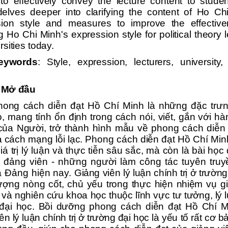
lt to effectively convey the lecture content to stude
 delves deeper into clarifying the content of Ho Ch
sion style and measures to improve the effective
g Ho Chi Minh's expression style for political theory 
rsities today.
eywords
: Style, expression, lecturers, university, p
. Mở đầu
hong cách diễn đạt Hồ Chí Minh là những đặc trưn
, mang tính ổn định trong cách nói, viết, gắn với h
của Người, trở thành hình mẫu về phong cách diễn
 cách mạng lỗi lạc. Phong cách diễn đạt Hồ Chí Mi
giá trị lý luận và thực tiễn sâu sắc, mà còn là bài học
 đảng viên - những người làm công tác tuyên truy
a Đảng hiện nay.
Giảng viên
lý luận chính trị ở trườn
lượng nòng cốt, chủ yếu trong thực hiện nhiệm vụ g
 và nghiên cứu khoa học thuộc lĩnh vực tư tưởng, lý 
 đại học. Bồi dưỡng phong cách diễn đạt Hồ Chí M
iên
lý luận chính trị ở trường đại học
là yếu tố rất cơ 