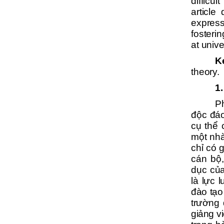
difficu
article
expres
fosterin
at unive
K
theory.
1
P
độc đáo
cụ thể 
một nhà
chỉ có 
cán bộ,
dục củ
là lực 
đào tạo
trường
giảng v