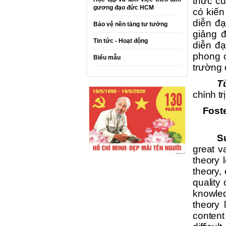
thức củ
gương đạo đức HCM
có kiế
diễn đạ
Bảo vệ nền tảng tư tưởng
giảng đ
Tin tức - Hoạt động
diễn đ
phong c
Biểu mẫu
trường 
T
chính trị
Foste
S
great va
theory l
theory,
quality
knowled
theory 
content