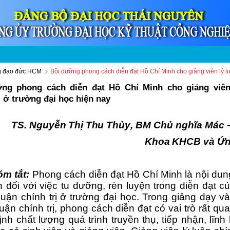
ng đạo đức HCM
Bồi dưỡng phong cách diễn đạt Hồ Chí Minh cho giảng viên lý luậ
ng phong cách diễn đạt Hồ Chí Minh cho giảng viên
ị ở trường đại học hiện nay
TS.
Nguyễn Thị Thu Thủy
,
BM Chủ
n
ghĩa Mác 
Khoa KHC
B và Ứ
óm tắt:
Phong cách diễn đạt Hồ Chí Minh là nội dun
lớn đối với việc tu dưỡng, rèn luyện trong diễn đạt c
 luận chính trị ở trường đại học. Trong giảng dạy v
luận chính trị, phong cách diễn đạt có vai trò rất qua
ịnh chất lượng quá trình truyền thụ, tiếp nhận, lĩnh 