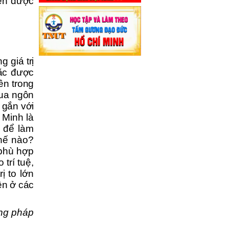
iên được
g giá trị
oặc được
ên trong
qua ngôn
 gắn với
 Minh là
i để làm
thế nào?
 phù hợp
trí tuệ,
ị to lớn
ện ở các
ơng pháp