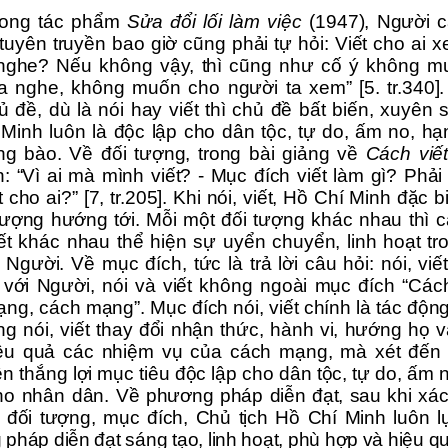
rong tác phẩm
Sửa đổi lối làm việc
(1947), Người c
tuyên truyền bao giờ cũng phải tự hỏi: Viết cho ai 
 nghe? Nếu không vậy, thì cũng như cố ý không m
ta nghe, không muốn cho người ta xem”
[5. tr.340]
ủ đề, dù là nói hay viết
thì chủ đề
bất biến, xuyên 
 Minh
luôn là độc lập cho dân tộc, tự do,
ấm no,
hạ
ng bào.
Về đối tượng,
trong bài giảng về
Cách viế
: “Vì ai mà mình viết? - Mục đích viết làm gì? Phải
t cho ai?” [7, tr.205].
Khi nói, viết, Hồ Chí Minh đặc bi
 tượng hướng tới. Mỗi một đối tượng khác nhau thì c
ết khác nhau thể hiện sự uyển chuyển, linh hoạt tr
 Người. Về mục đích, tức là trả lời câu hỏi:
n
ói, vi
với Người, nói và viết không ngoài mục đích “Cá
ạng, cách mạng”. M
ục đích nói, viết chính là tác độn
ng nói, viết
thay đổi
nhận thức, hành vi, hướng họ v
iệu quả các nhiệm vụ
của
cách mạng
, mà xét đến
ện thắng lợi mục tiêu độc lập cho dân tộc, tự do, ấm 
ho nhân dân
.
Về phương pháp diễn đạt, sau khi xác
 đối tượng, mục đích,
Chủ tịch
Hồ Chí Minh luôn l
pháp diễn đạt sáng tạo, linh hoạt, phù hợp và hiệu qu