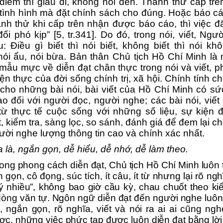
điểm thì giấu đi, không nói đến. Thành thử cấp tr
 tình hình mà đặt chính sách cho đúng. Hoặc báo 
ành thử khi cấp trên nhận được báo cáo, thì việc đã 
ối phó kịp” [5, tr.341]. Do đó, trong nói, viết, Ngườ
: Điều gì biết thì nói biết, không biết thì nói khô
ói ẩu, nói bừa. Bản thân Chủ tịch Hồ Chí Minh là
ẫu mực về diễn đạt chân thực trong nói và viết, 
ện thực của đời sống chính trị, xã hội. Chính tính c
cho những bài nói, bài viết của Hồ Chí Minh có sứ
o đối với người đọc, người nghe; các bài nói, viết
từ thực tế cuộc sống với những số liệu, sự kiện 
, kiểm tra, sàng lọc, so sánh, đánh giá để đem lại c
ười nghe lượng thông tin cao và chính xác nhất.
 là, ngắn gọn, dễ hiểu, dễ nhớ, dễ làm theo.
ong phong cách diễn đạt,
Chủ tịch
Hồ Chí Minh luôn 
gọn, cô đọng, súc tích, ít câu, ít từ nhưng lại rõ nghĩa
ý nhiều”
,
không bao giờ cầu kỳ, chau chuốt theo k
 dòng văn tự. Ngôn ngữ diễn đạt đến người nghe luôn 
, ngắn gọn, rõ nghĩa, viết và nói ra ai ai cũng ng
ược
,
n
hững việc phức tạp
được
luôn diễn đạt bằng lời