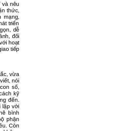
ỉ và nêu
ận thức,
h mạng,
át triển
 gọn, dễ
ảnh, đối
 với hoạt
iao tiếp
tắc, vừa
iết, nói
con số,
cách kỹ
ớng đến.
 lập với
hê bình
 bộ phận
iều. Còn