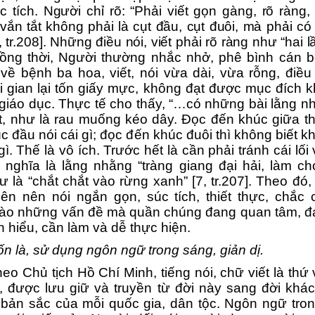
c tích.
Người chỉ rõ:
“Phải viết gọn gàng, rõ ràng, 
ắn tắt không phải là cụt đầu, cụt đuôi, mà phải có
, tr.208]
. Những điều nói, viết phải rõ ràng như “hai l
ng thời, Người
thường
nhắc nhở, phê bình cán b
a
về
bệnh ba hoa, viết, nói vừa dài,
vừa rỗng, điều
i gian lại tốn giấy mực, không đạt được mục đích k
 giáo dục.
Thực tế cho thấy,
“
…có những bài lằng nh
, như là rau muống kéo dây. Đọc đến khúc giữa t
úc đầu nói cái gì; đọc đến khúc đuôi thì không biết k
 gì. Thế là vô ích. Trước hết là cần phải
tránh cái lối 
nghĩa là lằng nhằng “tràng giang đại hải, làm c
 là “chắt chắt vào rừng xanh”
[7, tr.207].
Theo đó
ên nên nói ngắn gọn, súc tích, thiết thực, chắc
vào
những vấn đề
mà quần chúng đang quan tâm,
đ
ần hiểu, cần làm và dễ thực hiện.
n là, sử dụng ngôn ngữ trong sáng, giản dị.
heo
Chủ tịch
Hồ Chí Minh, tiếng nói, chữ viết là thứ
, được lưu giữ và truyền từ đời này sang đời khác
bản sắc của mỗi quốc gia, dân tộc. Ngôn ngữ tron