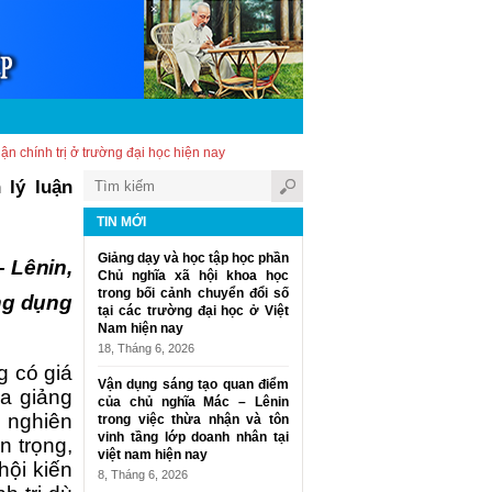
n chính trị ở trường đại học hiện nay
 lý luận
TIN MỚI
Giảng dạy và học tập học phần
– Lê
nin,
Chủ nghĩa xã hội khoa học
trong bối cảnh chuyển đổi số
ng dụng
tại các trường đại học ở Việt
Nam hiện nay
18, Tháng 6, 2026
g có giá
Vận dụng sáng tạo quan điểm
ủa giảng
của chủ nghĩa Mác – Lênin
à nghiên
trong việc thừa nhận và tôn
vinh tầng lớp doanh nhân tại
n trọng,
việt nam hiện nay
hội kiến
8, Tháng 6, 2026