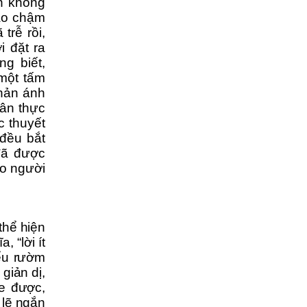
ên không
cáo chậm
trễ rồi,
i đặt ra
ng biết,
 một tấm
phản ánh
hân thực
c thuyết
 đều bắt
đã được
ho người
thể hiện
, “lời ít
iểu rườm
giản dị,
he được,
 lẽ ngắn