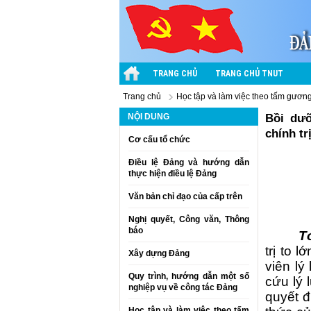
TRANG CHỦ
TRANG CHỦ TNUT
Trang chủ
Học tập và làm việc theo tấm gươ
NỘI DUNG
Bồi dưỡ
chính tr
Cơ cấu tổ chức
Điều lệ Đảng và hướng dẫn
thực hiện điều lệ Đảng
Văn bản chỉ đạo của cấp trên
Nghị quyết, Công văn, Thông
báo
T
trị to 
Xây dựng Đảng
viên
lý
Quy trình, hướng dẫn một số
cứu lý 
nghiệp vụ về công tác Đảng
quyết đ
Học tập và làm việc theo tấm