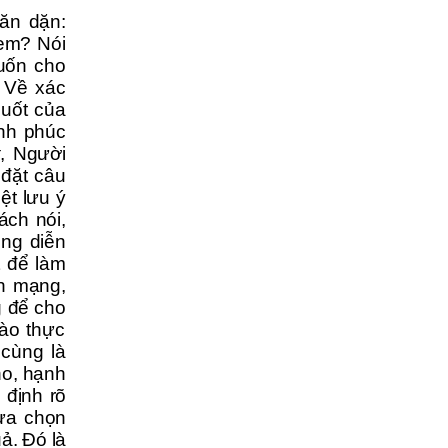
ăn dặn:
xem? Nói
uốn cho
.
Về
xác
suốt của
nh phúc
t
,
Người
 đặt câu
ệt lưu ý
ách nói,
ong diễn
ết để làm
ch mạng,
g
để cho
ào thực
 cùng là
no, hạnh
 định rõ
ựa chọn
ả. Đó là