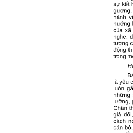
sự kết 
gương.
hành v
hướng
của xã
nghe, d
tượng cụ
động th
trong m
Ha
Bả
là yêu 
luôn g
những 
lưỡng, 
Chân th
giả dố
cách nó
cán bộ,